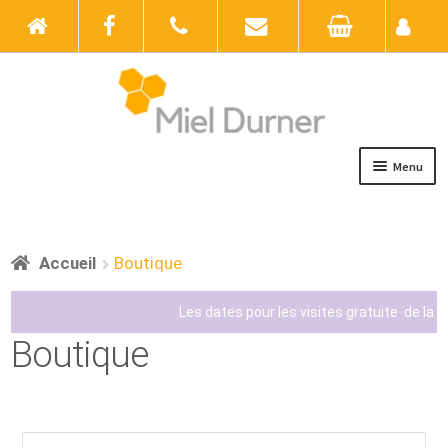
Menu
Accueil
Boutique
Accueil
Boutique
Actualités
Les dates pour les visites gratuite de la mi
Boutique
Au rucher
Galerie photos
Contact