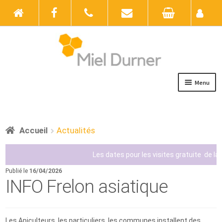
Menu
Accueil
Boutique
Accueil
Actualités
Actualités
Les dates pour les visites gratuite de la
Publié le
16/04/2026
Au rucher
INFO Frelon asiatique
Galerie photos
Contact
Les Apiculteurs, les particuliers, les communes installent des