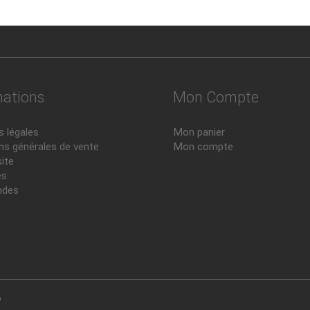
mations
Mon Compte
 légales
Mon panier
ns générales de vente
Mon compte
site
és
des
b