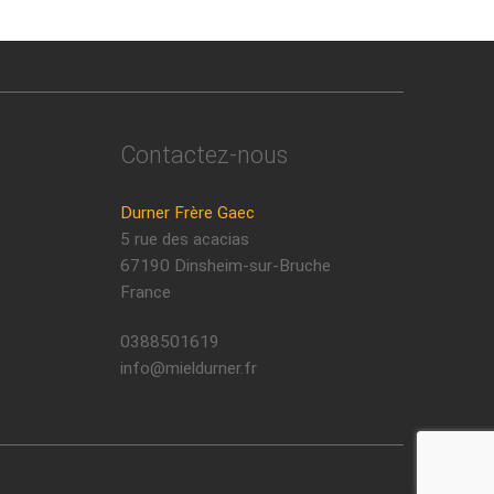
Contactez-nous
Durner Frère Gaec
5 rue des acacias
67190 Dinsheim-sur-Bruche
France
0388501619
info@mieldurner.fr