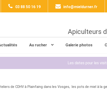
03 88 50 16 19
info@mieldurner.fr
Apiculteurs d
Actualités
Au rucher
Galerie photos
C
Les dates pour les visites gratuite de la mi
teliers de CDHV à Plainfaing dans les Vosges, les pots de miel à la gel