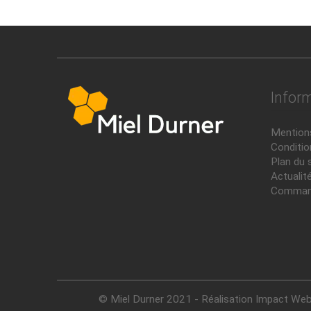
Infor
Mentions
Conditio
Plan du 
Actualit
Comman
© Miel Durner 2021
- Réalisation Impact We