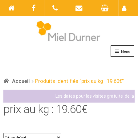
Menu
Accueil
Boutique
Accueil
Produits identifiés “prix au kg : 19.60€”
Actualités
Les dates pour les visites gratuite de la m
prix au kg : 19.60€
Au rucher
Galerie photos
Contact