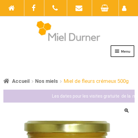
Menu
Accueil
Boutique
Accueil
Nos miels
Miel de fleurs crémeux 500g
Actualités
Les dates pour les visites gratuite de la miel
Au rucher
Galerie photos
Contact