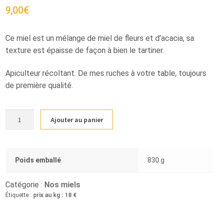
9,00
€
Ce miel est un mélange de miel de fleurs et d’acacia, sa
texture est épaisse de façon à bien le tartiner.
Apiculteur récoltant. De mes ruches à votre table, toujours
de première qualité.
quantité
Ajouter au panier
de
Miel
de
fleurs
Poids emballé
830 g
crémeux
500g
Catégorie :
Nos miels
Étiquette :
prix au kg : 18 €